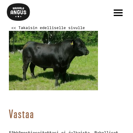
<< Takaisin edelliselle sivulle
Vastaa
Sähköpostiosoitettasi ei julkaista.
Pakolliset