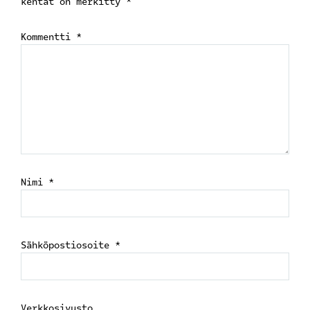
kentät on merkitty
*
Kommentti
*
Nimi
*
Sähköpostiosoite
*
Verkkosivusto